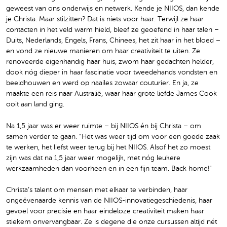
geweest van ons onderwijs en netwerk. Kende je NIIOS, dan kende
je Christa. Maar stilzitten? Dat is niets voor haar. Terwijl ze haar
contacten in het veld warm hield, bleef ze geoefend in haar talen –
Duits, Nederlands, Engels, Frans, Chinees, het zit haar in het bloed –
en vond ze nieuwe manieren om haar creativiteit te uiten. Ze
renoveerde eigenhandig haar huis, zwom haar gedachten helder,
dook nóg dieper in haar fascinatie voor tweedehands vondsten en
beeldhouwen en werd op naailes zowaar couturier. En ja, ze
maakte een reis naar Australië, waar haar grote liefde James Cook
ooit aan land ging.
Na 1,5 jaar was er weer ruimte – bij NIIOS én bij Christa – om
samen verder te gaan. “Het was weer tijd om voor een goede zaak
te werken, het liefst weer terug bij het NIIOS. Alsof het zo moest
zijn was dat na 1,5 jaar weer mogelijk, met nóg leukere
werkzaamheden dan voorheen en in een fijn team. Back home!”
Christa’s talent om mensen met elkaar te verbinden, haar
ongeëvenaarde kennis van de NIIOS-innovatiegeschiedenis, haar
gevoel voor precisie en haar eindeloze creativiteit maken haar
stiekem onvervangbaar. Ze is degene die onze cursussen altijd nét